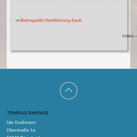
Video 
Back
to
TEMPUS RHENUS
top
Ute Graßmann
Oberstraße 1a