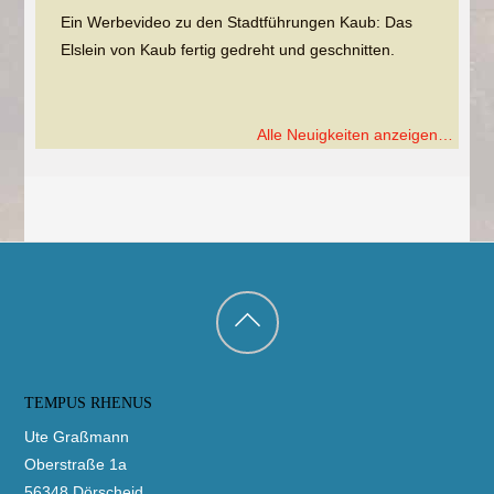
Ein Werbevideo zu den Stadtführungen Kaub: Das
Elslein von Kaub fertig gedreht und geschnitten.
Alle Neuigkeiten anzeigen…
Back
to
TEMPUS RHENUS
top
Ute Graßmann
Oberstraße 1a
56348 Dörscheid