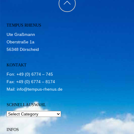
Back
to
TEMPUS RHENUS
top
Ute Graßmann
Oberstraße 1a
56348 Dörscheid
KONTAKT
Fon: +49 (0) 6774 – 745
Fax: +49 (0) 6774 – 8174
Mail:
info@tempus-rhenus.de
SCHNELLAUSWAHL
INFOS