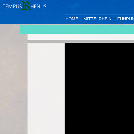
HOME
MITTELRHEIN
FÜHRU