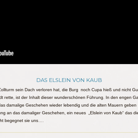
DAS ELSLEIN VON KAUB
Zollturm sein Dach verloren hat, die Burg noch Cupa hieß und nicht G
adt rette, ist der Inhalt dieser wunderschönen Führung. In den engen G
das damalige Geschehen wieder lebendig und die alten Mauern geben
rung an das damaliger Geschehen, ein neues „Elslein von Kaub“ das di
icht begegnet sie uns….