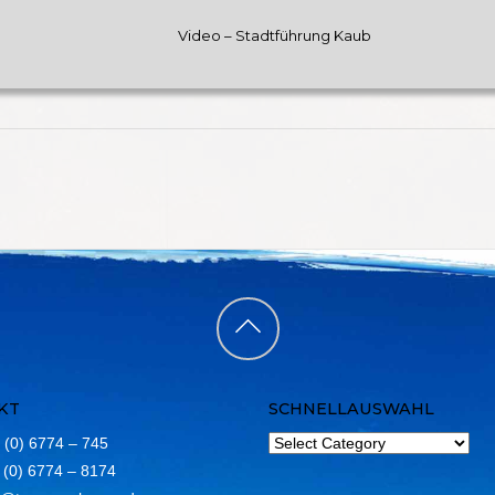
Video – Stadtführung Kaub
Back
to
KT
SCHNELLAUSWAHL
top
 (0) 6774 – 745
 (0) 6774 – 8174