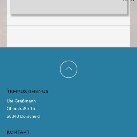
Back
to
TEMPUS RHENUS
top
Ute Graßmann
Oberstraße 1a
56348 Dörscheid
KONTAKT