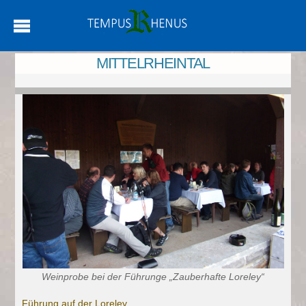
MITTELRHEINTAL
Weinprobe bei der Führunge „Zauberhafte Loreley“
Führung auf der Loreley