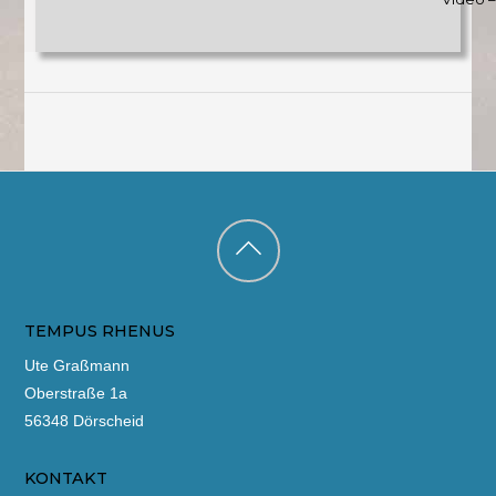
Back
to
TEMPUS RHENUS
top
Ute Graßmann
Oberstraße 1a
56348 Dörscheid
KONTAKT