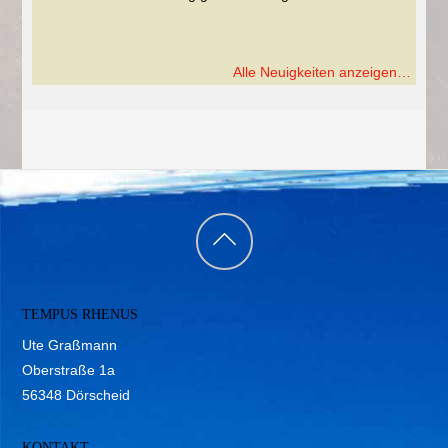
Alle Neuigkeiten anzeigen…
Back
to
TEMPUS RHENUS
top
Ute Graßmann
Oberstraße 1a
56348 Dörscheid
KONTAKT