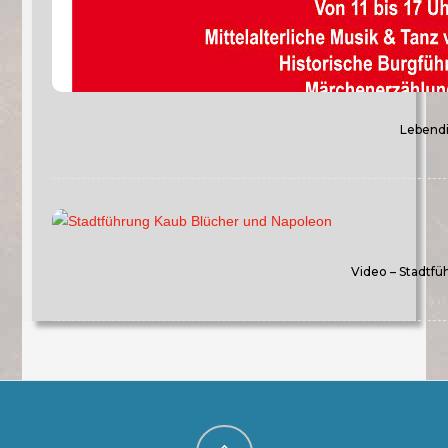
Lebendi
Video – Stadtfü