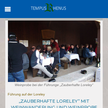
Weinprobe bei der Führunge „Zauberhafte Loreley“
Führung auf der Loreley
„ZAUBERHAFTE LORELEY” MIT
WEINWANDERUNG UND WEINPROBE