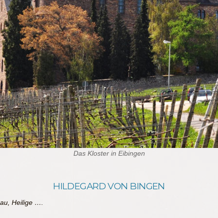
Das Kloster in Eibingen
HILDEGARD VON BINGEN
rau, Heilige ….