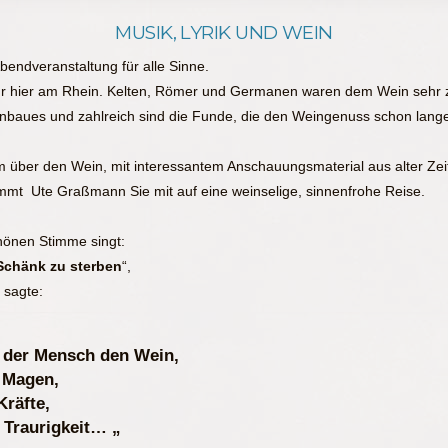
MUSIK, LYRIK UND WEIN
endveranstaltung für alle Sinne.
tur hier am Rhein. Kelten, Römer und Germanen waren dem Wein sehr zug
nbaues und zahlreich sind die Funde, die den Weingenuss schon lange
m über den Wein, mit interessantem Anschauungsmaterial aus alter Zei
nimmt Ute Graßmann Sie mit auf eine weinselige, sinnenfrohe Reise.
hönen Stimme singt:
 Schänk zu sterben
“,
 sagte:
t der Mensch den Wein,
 Magen,
Kräfte,
 Traurigkeit… „