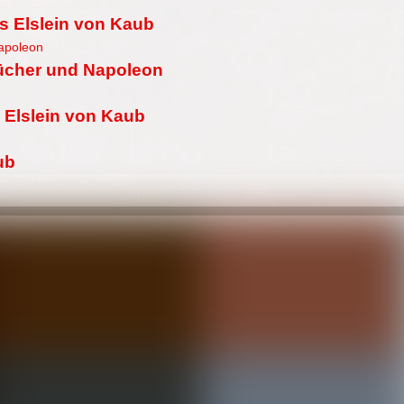
s Elslein von Kaub
lücher und Napoleon
 Elslein von Kaub
ub