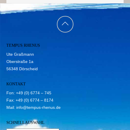
Back
to
TEMPUS RHENUS
top
Ute Graßmann
Oberstraße 1a
56348 Dörscheid
KONTAKT
Fon: +49 (0) 6774 – 745
Fax: +49 (0) 6774 – 8174
Mail:
info@tempus-rhenus.de
SCHNELLAUSWAHL