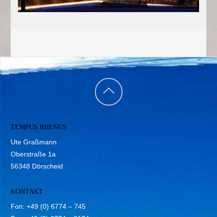
Back
to
TEMPUS RHENUS
top
Ute Graßmann
Oberstraße 1a
56348 Dörscheid
KONTAKT
Fon: +49 (0) 6774 – 745