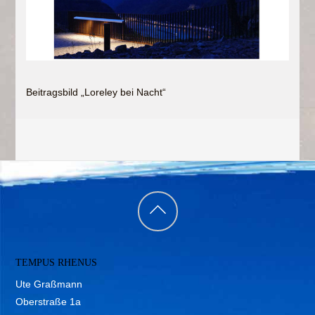
Beitragsbild „Loreley bei Nacht“
Back
to
TEMPUS RHENUS
top
Ute Graßmann
Oberstraße 1a