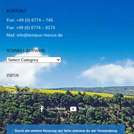
KONTAKT
Fon: +49 (0) 6774 – 745
Fax: +49 (0) 6774 – 8174
Mail:
info@tempus-rhenus.de
SCHNELLAUSWAHL
INFOS
Impressum
Datenschutz
Facebook
YouTube
Durch die weitere Nutzung der Seite stimmst du der Verwendung