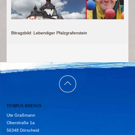
Bitragsbild: Lebendiger Pfalzgrafenstein
Back
to
TEMPUS RHENUS
top
Ute Graßmann
Oberstraße 1a
56348 Dörscheid