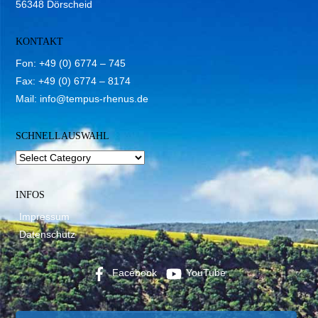
56348 Dörscheid
KONTAKT
Fon: +49 (0) 6774 – 745
Fax: +49 (0) 6774 – 8174
Mail:
info@tempus-rhenus.de
SCHNELLAUSWAHL
INFOS
Impressum
Datenschutz
Facebook
YouTube