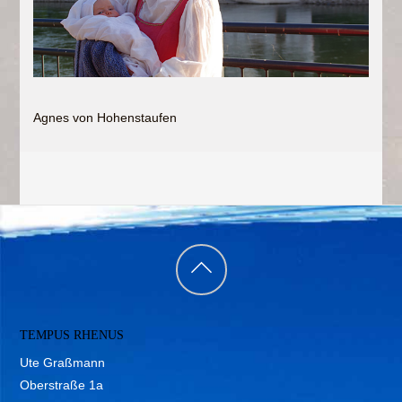
Agnes von Hohenstaufen
Back
to
TEMPUS RHENUS
top
Ute Graßmann
Oberstraße 1a