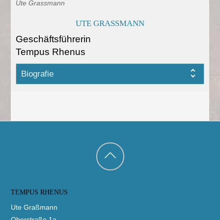
Ute Grassmann
UTE GRASSMANN
Geschäftsführerin
Tempus Rhenus
Biografie
Back
to
TEMPUS RHENUS
top
Ute Graßmann
Oberstraße 1a