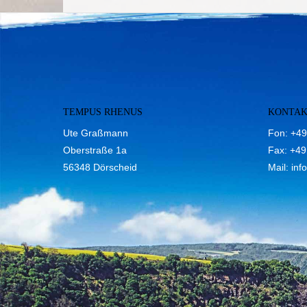
TEMPUS RHENUS
KONTA
Ute Graßmann
Fon: +49
Oberstraße 1a
Fax: +49
56348 Dörscheid
Mail:
inf