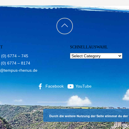
Back
to
KT
SCHNELLAUSWAHL
top
 (0) 6774 – 745
 (0) 6774 – 8174
o@tempus-rhenus.de
Facebook
YouTube
©
Tempus Rhenus
2026
Durch die weitere Nutzung der Seite stimmst du de