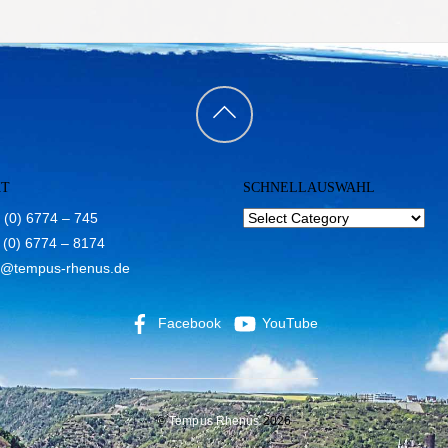
Back
to
KT
SCHNELLAUSWAHL
top
 (0) 6774 – 745
 (0) 6774 – 8174
o@tempus-rhenus.de
Facebook
YouTube
©
Tempus Rhenus
2026