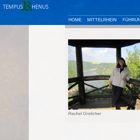
HOME
MITTELRHEIN
FÜHRU
Rachel Grelicher