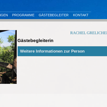
NGEN
PROGRAMME
GÄSTEBEGLEITER
KONTAKT
RACHEL GRELICHE
Gästebegleiterin
Weitere Informationen zur Person