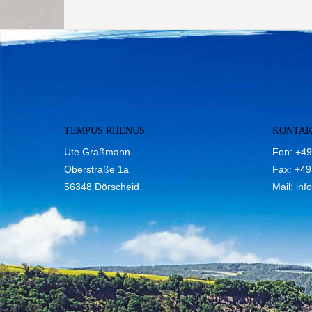
TEMPUS RHENUS
KONTA
Ute Graßmann
Fon: +49
Oberstraße 1a
Fax: +49
56348 Dörscheid
Mail:
inf